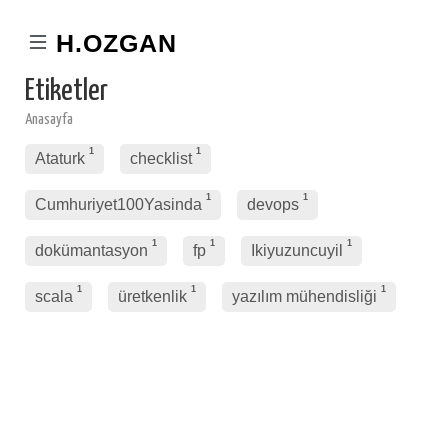
H.OZGAN
Etiketler
Anasayfa
1
1
Ataturk
checklist
1
1
Cumhuriyet100Yasinda
devops
1
1
1
dokümantasyon
fp
Ikiyuzuncuyil
1
1
1
scala
üretkenlik
yazılım mühendisliği