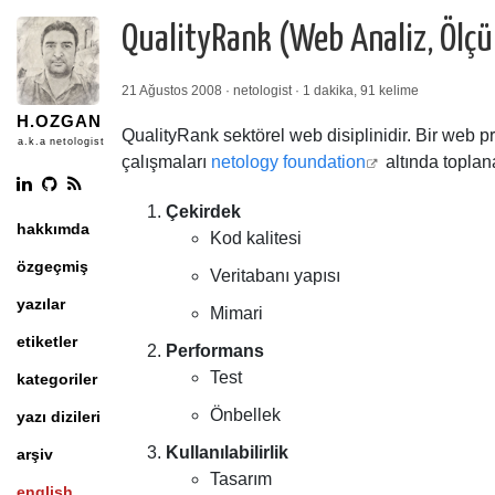
QualityRank (Web Analiz, Ölçüm
21 Ağustos 2008 · netologist · 1 dakika, 91 kelime
H.OZGAN
QualityRank sektörel web disiplinidir. Bir web 
a.k.a netologist
çalışmaları
netology foundation
altında toplana
Çekirdek
hakkımda
Kod kalitesi
özgeçmiş
Veritabanı yapısı
yazılar
Mimari
etiketler
Performans
Test
kategoriler
Önbellek
yazı dizileri
Kullanılabilirlik
arşiv
Tasarım
english