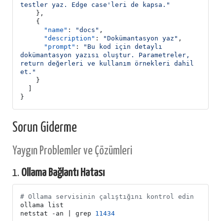
testler yaz. Edge case'leri de kapsa."
},
{
"name"
:
"docs"
,
"description"
:
"Dokümantasyon yaz"
,
"prompt"
:
"Bu kod için detaylı 
dokümantasyon yazısı oluştur. Parametreler, 
return değerleri ve kullanım örnekleri dahil 
et."
}
]
}
Sorun Giderme
Yaygın Problemler ve Çözümleri
1.
Ollama Bağlantı Hatası
# Ollama servisinin çalıştığını kontrol edin
netstat -an 
|
 grep 
11434