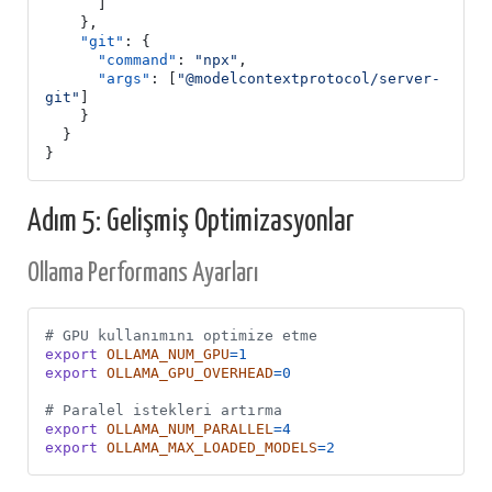
]
},
"git"
:
{
"command"
:
"npx"
,
"args"
:
[
"@modelcontextprotocol/server-
git"
]
}
}
}
Adım 5: Gelişmiş Optimizasyonlar
Ollama Performans Ayarları
# GPU kullanımını optimize etme
export
OLLAMA_NUM_GPU
=
1
export
OLLAMA_GPU_OVERHEAD
=
0
# Paralel istekleri artırma  
export
OLLAMA_NUM_PARALLEL
=
4
export
OLLAMA_MAX_LOADED_MODELS
=
2