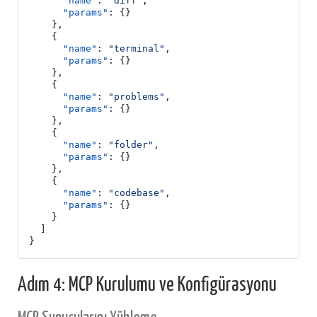
"name"
:
"diff"
,
"params"
:
{}
},
{
"name"
:
"terminal"
,
"params"
:
{}
},
{
"name"
:
"problems"
,
"params"
:
{}
},
{
"name"
:
"folder"
,
"params"
:
{}
},
{
"name"
:
"codebase"
,
"params"
:
{}
}
]
}
Adım 4: MCP Kurulumu ve Konfigürasyonu