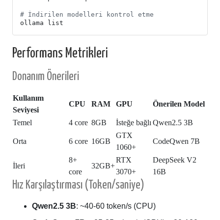
# İndirilen modelleri kontrol etme
Performans Metrikleri
Donanım Önerileri
Kullanım
CPU
RAM
GPU
Önerilen Model
Seviyesi
Temel
4 core
8GB
İsteğe bağlı
Qwen2.5 3B
GTX
Orta
6 core
16GB
CodeQwen 7B
1060+
8+
RTX
DeepSeek V2
İleri
32GB+
core
3070+
16B
Hız Karşılaştırması (Token/saniye)
Qwen2.5 3B
: ~40-60 token/s (CPU)