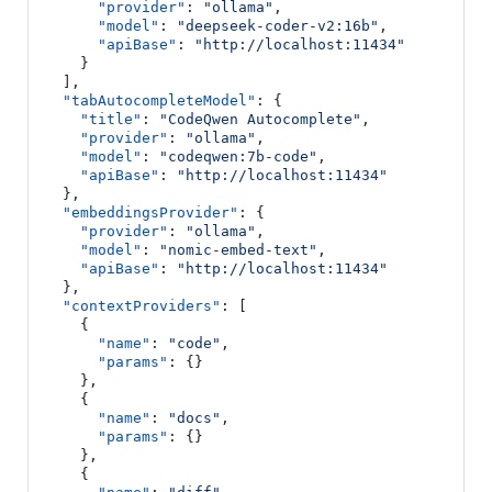
"provider"
:
"ollama"
,
"model"
:
"deepseek-coder-v2:16b"
,
"apiBase"
:
"http://localhost:11434"
}
],
"tabAutocompleteModel"
:
{
"title"
:
"CodeQwen Autocomplete"
,
"provider"
:
"ollama"
,
"model"
:
"codeqwen:7b-code"
,
"apiBase"
:
"http://localhost:11434"
},
"embeddingsProvider"
:
{
"provider"
:
"ollama"
,
"model"
:
"nomic-embed-text"
,
"apiBase"
:
"http://localhost:11434"
},
"contextProviders"
:
[
{
"name"
:
"code"
,
"params"
:
{}
},
{
"name"
:
"docs"
,
"params"
:
{}
},
{