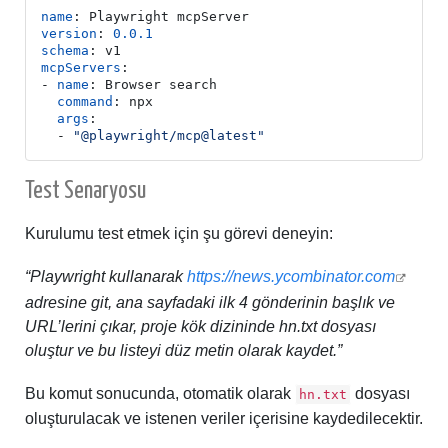
name
:
Playwright mcpServer
version
:
0.0.1
schema
:
v1
mcpServers
:
- 
name
:
Browser search
command
:
npx
args
:
- 
"@playwright/mcp@latest"
Test Senaryosu
Kurulumu test etmek için şu görevi deneyin:
“Playwright kullanarak
https://news.ycombinator.com
adresine git, ana sayfadaki ilk 4 gönderinin başlık ve
URL’lerini çıkar, proje kök dizininde hn.txt dosyası
oluştur ve bu listeyi düz metin olarak kaydet.”
Bu komut sonucunda, otomatik olarak
dosyası
hn.txt
oluşturulacak ve istenen veriler içerisine kaydedilecektir.