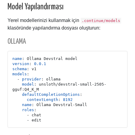
Model Yapılandırması
Yerel modellerinizi kullanmak için
.continue/models
klasöründe yapılandırma dosyası oluşturun:
OLLAMA
name
:
Ollama Devstral model
version
:
0.0.1
schema
:
v1
models
:
- 
provider
:
ollama
model
:
unsloth/devstral-small-2505-
gguf:Q4_K_M
defaultCompletionOptions
:
contextLength
:
8192
name
:
Ollama Devstral-Small
roles
:
- chat
- edit