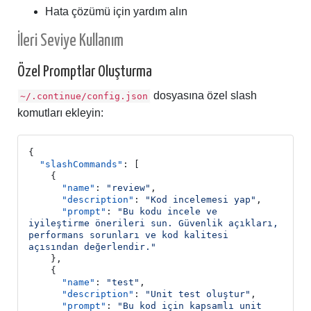
Hata çözümü için yardım alın
İleri Seviye Kullanım
Özel Promptlar Oluşturma
dosyasına özel slash
~/.continue/config.json
komutları ekleyin:
{
"slashCommands"
:
[
{
"name"
:
"review"
,
"description"
:
"Kod incelemesi yap"
,
"prompt"
:
"Bu kodu incele ve 
iyileştirme önerileri sun. Güvenlik açıkları, 
performans sorunları ve kod kalitesi 
açısından değerlendir."
},
{
"name"
:
"test"
,
"description"
:
"Unit test oluştur"
,
"prompt"
:
"Bu kod için kapsamlı unit 