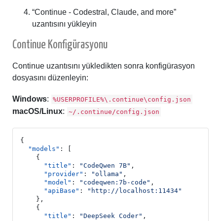
“Continue - Codestral, Claude, and more”
uzantısını yükleyin
Continue Konfigürasyonu
Continue uzantısını yükledikten sonra konfigürasyon
dosyasını düzenleyin:
Windows
:
%USERPROFILE%\.continue\config.json
macOS/Linux
:
~/.continue/config.json
{
"models"
:
[
{
"title"
:
"CodeQwen 7B"
,
"provider"
:
"ollama"
,
"model"
:
"codeqwen:7b-code"
,
"apiBase"
:
"http://localhost:11434"
},
{
"title"
:
"DeepSeek Coder"
,