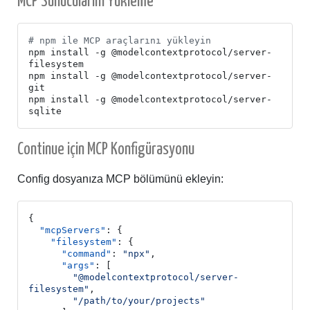
MCP Sunucularını Yükleme
# npm ile MCP araçlarını yükleyin
npm install -g @modelcontextprotocol/server-
npm install -g @modelcontextprotocol/server-
npm install -g @modelcontextprotocol/server-
Continue için MCP Konfigürasyonu
Config dosyanıza MCP bölümünü ekleyin:
{
"mcpServers"
:
{
"filesystem"
:
{
"command"
:
"npx"
,
"args"
:
[
"@modelcontextprotocol/server-
filesystem"
,
"/path/to/your/projects"