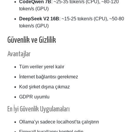
CodeQwen 7B
: ~25-35 token/s (CPU), ~80-120
token/s (GPU)
DeepSeek V2 16B
: ~15-25 token/s (CPU), ~50-80
token/s (GPU)
Güvenlik ve Gizlilik
Avantajlar
Tüm veriler yerel kalır
İnternet bağlantısı gerekmez
Kod şirket dışına çıkmaz
GDPR uyumlu
En İyi Güvenlik Uygulamaları
Ollama’yı sadece localhost’ta çalıştırın
Firewall kurallarını kontrol edin