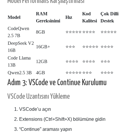
Model Performans Karşılaştırması
RAM
Kod
Çok Dilli
Model
Hız
Gereksinimi
Kalitesi
Destek
CodeQwen
8GB
⭐⭐⭐⭐⭐
⭐⭐⭐⭐
⭐⭐⭐⭐⭐
2.5 7B
DeepSeek V2
16GB+
⭐⭐⭐
⭐⭐⭐⭐⭐
⭐⭐⭐⭐
16B
Code Llama
12GB
⭐⭐⭐⭐
⭐⭐⭐⭐
⭐⭐⭐
13B
Qwen2.5 3B
4GB
⭐⭐⭐⭐⭐
⭐⭐⭐
⭐⭐⭐⭐
Adım 3: VSCode ve Continue Kurulumu
VSCode Uzantısını Yükleme
VSCode’u açın
Extensions (Ctrl+Shift+X) bölümüne gidin
“Continue” araması yapın