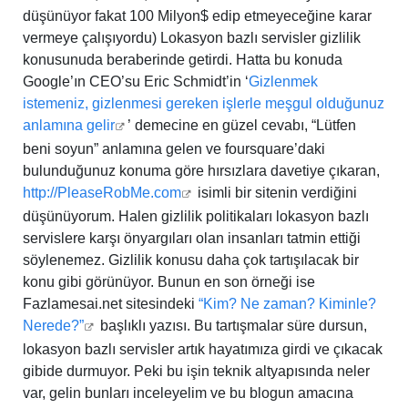
düşünüyor fakat 100 Milyon$ edip etmeyeceğine karar
vermeye çalışıyordu) Lokasyon bazlı servisler gizlilik
konusunuda beraberinde getirdi. Hatta bu konuda
Google’ın CEO’su Eric Schmidt’in ‘
Gizlenmek
istemeniz, gizlenmesi gereken işlerle meşgul olduğunuz
anlamına gelir
’ demecine en güzel cevabı, “Lütfen
beni soyun” anlamına gelen ve foursquare’daki
bulunduğunuz konuma göre hırsızlara davetiye çıkaran,
http://PleaseRobMe.com
isimli bir sitenin verdiğini
düşünüyorum. Halen gizlilik politikaları lokasyon bazlı
servislere karşı önyargıları olan insanları tatmin ettiği
söylenemez. Gizlilik konusu daha çok tartışılacak bir
konu gibi görünüyor. Bunun en son örneği ise
Fazlamesai.net sitesindeki
“Kim? Ne zaman? Kiminle?
Nerede?”
başlıklı yazısı. Bu tartışmalar süre dursun,
lokasyon bazlı servisler artık hayatımıza girdi ve çıkacak
gibide durmuyor. Peki bu işin teknik altyapısında neler
var, gelin bunları inceleyelim ve bu blogun amacına