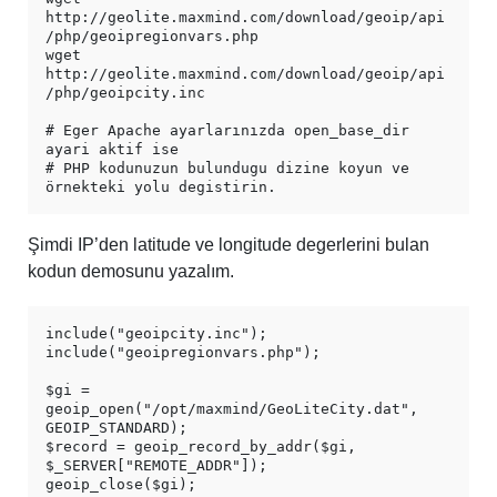
http://geolite.maxmind.com/download/geoip/api
/php/geoipregionvars.php

wget 
http://geolite.maxmind.com/download/geoip/api
/php/geoipcity.inc

# Eger Apache ayarlarınızda open_base_dir 
ayari aktif ise

# PHP kodunuzun bulundugu dizine koyun ve 
Şimdi IP’den latitude ve longitude degerlerini bulan
kodun demosunu yazalım.
include("geoipcity.inc");

include("geoipregionvars.php");

$gi = 
geoip_open("/opt/maxmind/GeoLiteCity.dat", 
GEOIP_STANDARD);

$record = geoip_record_by_addr($gi, 
$_SERVER["REMOTE_ADDR"]);

geoip_close($gi);
