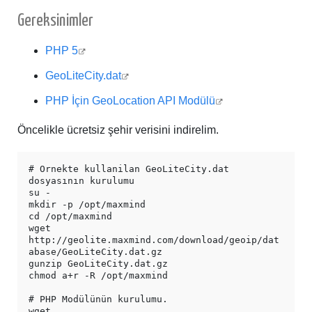
Gereksinimler
PHP 5
GeoLiteCity.dat
PHP İçin GeoLocation API Modülü
Öncelikle ücretsiz şehir verisini indirelim.
# Ornekte kullanilan GeoLiteCity.dat 
dosyasının kurulumu

su -

mkdir -p /opt/maxmind

cd /opt/maxmind

wget 
http://geolite.maxmind.com/download/geoip/dat
abase/GeoLiteCity.dat.gz

gunzip GeoLiteCity.dat.gz

chmod a+r -R /opt/maxmind

# PHP Modülünün kurulumu.

wget 