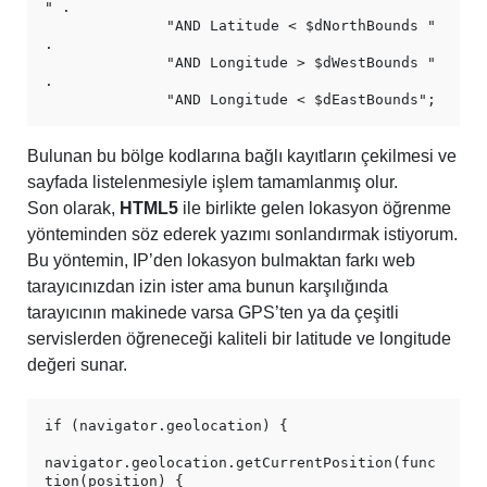
" .

              "AND Latitude < $dNorthBounds " 
.

              "AND Longitude > $dWestBounds " 
.

Bulunan bu bölge kodlarına bağlı kayıtların çekilmesi ve
sayfada listelenmesiyle işlem tamamlanmış olur.
Son olarak,
HTML5
ile birlikte gelen lokasyon öğrenme
yönteminden söz ederek yazımı sonlandırmak istiyorum.
Bu yöntemin, IP’den lokasyon bulmaktan farkı web
tarayıcınızdan izin ister ama bunun karşılığında
tarayıcının makinede varsa GPS’ten ya da çeşitli
servislerden öğreneceği kaliteli bir latitude ve longitude
değeri sunar.
if (navigator.geolocation) {

navigator.geolocation.getCurrentPosition(func
tion(position) {
