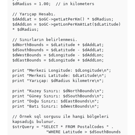
$dRadius = 1.00;  // in kilometers

// Yarıçap Hesabı.

$dAddLat = $oGC->getLatPerKm() * $dRadius;

$dAddLon = $oGC->getLonPerKmAtLat($dLatitude) 
* $dRadius;

// Sınırların belirlenmesi.

$dNorthBounds = $dLatitude + $dAddLat;

$dSouthBounds = $dLatitude - $dAddLat;

$dWestBounds = $dLongitude - $dAddLon;

$dEastBounds = $dLongitude + $dAddLon;

print "Merkezi Longitude: $dLongitude\n";

print "Merkezi Latitude: $dLatitude\n";

print "Yarıçap: $dRadius kilometre\n";

print "Kuzey Sınırı: $dNorthBounds\n";

print "Güney Sınırı: $dSouthBounds\n";

print "Doğu Sınırı: $dEastBounds\n";

print "Batı Sınırı: $dWestBounds\n";

// Örnek sql sorgusu ile hangi bölgeleri 
kapsadığı bulunur.

$strQuery = "SELECT * FROM PostalCodes " .

              "WHERE Latitude > $dSouthBounds 