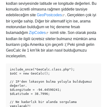
kodları seviyesinde latitude ve longitude değerleri. Bu
konuda ücretli olmasına rağmen şiddetle tavsiye
edebileceğim site
GeoPostcodes
. Gerçekten çok iyi
bir içeriğe sahip. Diğer bir alternatif için ise, arama
motorundan bulduğum ve hiç deneme fırsatı
bulamadığım
ZipCodes
isimli site. Son olarak posta
kodları ile ilgili ücretsiz siteler bulmanız mümkün ama
bunların çoğu Amerika için geçerli :( Peki şimdi gelin
GeoCalc ile 1 km’lik bir alan nasıl bulduğumuzu
inceleyelim.
include_once("GeoCalc.class.php");

$oGC = new GeoCalc();

// IP'den lokasyon bulma yoluyla bulduğumuz 
değerler.

$dLongitude = -94.44590241;

$dLatitude = 38.7996;

// Ne kadarlık bir alanda sorgulama 
yapılacak?!
