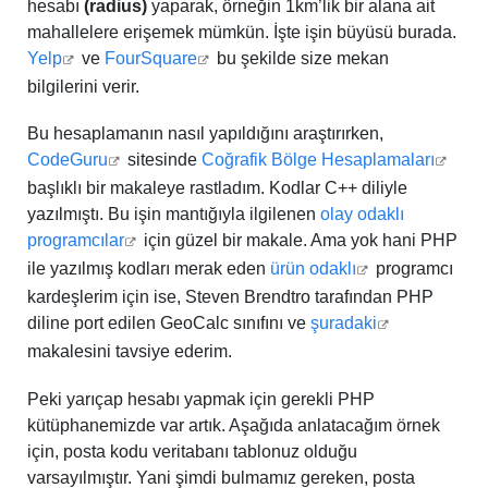
hesabı
(radius)
yaparak, örneğin 1km’lik bir alana ait
mahallelere erişemek mümkün. İşte işin büyüsü burada.
Yelp
ve
FourSquare
bu şekilde size mekan
bilgilerini verir.
Bu hesaplamanın nasıl yapıldığını araştırırken,
CodeGuru
sitesinde
Coğrafik Bölge Hesaplamaları
başlıklı bir makaleye rastladım. Kodlar C++ diliyle
yazılmıştı. Bu işin mantığıyla ilgilenen
olay odaklı
programcılar
için güzel bir makale. Ama yok hani PHP
ile yazılmış kodları merak eden
ürün odaklı
programcı
kardeşlerim için ise, Steven Brendtro tarafından PHP
diline port edilen GeoCalc sınıfını ve
şuradaki
makalesini tavsiye ederim.
Peki yarıçap hesabı yapmak için gerekli PHP
kütüphanemizde var artık. Aşağıda anlatacağım örnek
için, posta kodu veritabanı tablonuz olduğu
varsayılmıştır. Yani şimdi bulmamız gereken, posta