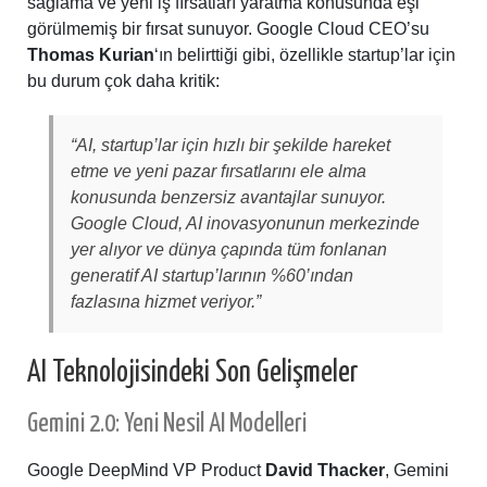
sağlama ve yeni iş fırsatları yaratma konusunda eşi
görülmemiş bir fırsat sunuyor. Google Cloud CEO’su
Thomas Kurian
‘ın belirttiği gibi, özellikle startup’lar için
bu durum çok daha kritik:
“AI, startup’lar için hızlı bir şekilde hareket
etme ve yeni pazar fırsatlarını ele alma
konusunda benzersiz avantajlar sunuyor.
Google Cloud, AI inovasyonunun merkezinde
yer alıyor ve dünya çapında tüm fonlanan
generatif AI startup’larının %60’ından
fazlasına hizmet veriyor.”
AI Teknolojisindeki Son Gelişmeler
Gemini 2.0: Yeni Nesil AI Modelleri
Google DeepMind VP Product
David Thacker
, Gemini