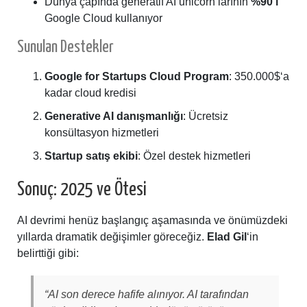
Dünya çapında generatif AI unicorn’larının
%90’ı
Google Cloud kullanıyor
Sunulan Destekler
Google for Startups Cloud Program
: 350.000$‘a
kadar cloud kredisi
Generative AI danışmanlığı
: Ücretsiz
konsültasyon hizmetleri
Startup satış ekibi
: Özel destek hizmetleri
Sonuç: 2025 ve Ötesi
AI devrimi henüz başlangıç aşamasında ve önümüzdeki
yıllarda dramatik değişimler göreceğiz.
Elad Gil
‘in
belirttiği gibi:
“AI son derece hafife alınıyor. AI tarafından