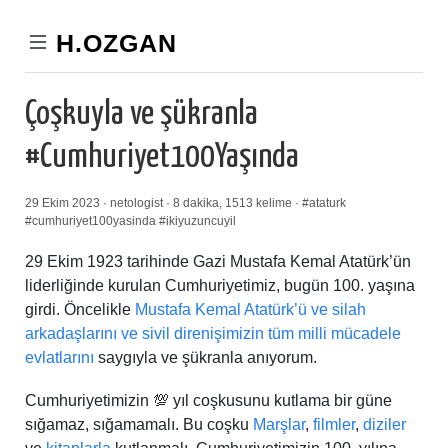
H.OZGAN
Çoşkuyla ve şükranla
#Cumhuriyet100Yaşında
29 Ekim 2023 · netologist · 8 dakika, 1513 kelime ·
#ataturk
#cumhuriyet100yasinda
#ikiyuzuncuyil
29 Ekim 1923 tarihinde Gazi Mustafa Kemal Atatürk’ün
liderliğinde kurulan Cumhuriyetimiz, bugün 100. yaşına
girdi. Öncelikle
Mustafa Kemal Atatürk’ü ve silah
arkadaşlarını ve sivil direnişimizin tüm milli mücadele
evlatlarını
saygıyla ve şükranla anıyorum.
Cumhuriyetimizin 💯 yıl coşkusunu kutlama bir güne
sığamaz, sığamamalı. Bu coşku
Marşlar
,
filmler
,
diziler