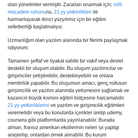
olan yönetimler vermiştir. Zararları onarmak için;
milli
mücadele ruhunu
nu,
21.yy yetkinlikleri
ile
harmanlayarak ikinci yüzyılımız için bir eğitim
seferberliği başlatmalıyız.
Uzmanlığım olan yazılım alanında bir fikrimi paylaşmak
istiyorum:
Tamamen şeffaf ve liyakat sahibi bir vakıf veya devlet
destekli bir oluşum olabilir. Bu oluşum yazılımcılar ve
girişimciler yetiştirebilir, destekleyebilir ve onlara
mentörlük yapabilir. Bu oluşumun amacı, genç nüfusun
girișimcilik ve yazılım alanında yetișmesini sağlamak ve
kazancın büyük kısmını eğitim bütçesine harcamalıdır.
21.yy yetkinliklerini
ve yazılım ve girişimcilik eğitimleri
veremelidir veya bu konularda içerikler üretip udemy,
coursera gibi platformlarda yayınlanabilir. Burada
alman, fransız amerikan ekollerinin neleri iyi yaptigi
araștırılıp, onlardan örnek alınabilir. Bu kurum