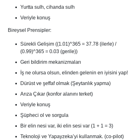
Yurtta sulh, cihanda sulh
Veriyle konuş
Bireysel Prensipler:
Sürekli Gelișim ((1.01)^365 = 37.78 (ilerle) /
(0.99)^365 = 0.03 (gerile))
Geri bildirim mekanizmaları
İş ne olursa olsun, elinden gelenin en iyisini yap!
Dürüst ve şeffaf olmak (Şeytanlık yapma)
Arıza Çıkar (konfor alanını terket)
Veriyle konuş
Şüpheci ol ve sorgula
Bir elin nesi var, iki elin sesi var (1 + 1 = 3)
Teknoloji ve Yapayzeka’yi kullanmak. (co-pilot)