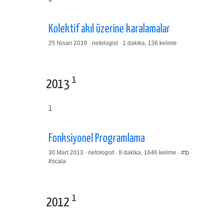
Kolektif akıl üzerine karalamalar
25 Nisan 2019 · netologist · 1 dakika, 136 kelime
1
2013
1
Fonksiyonel Programlama
30 Mart 2013 · netologist · 8 dakika, 1646 kelime ·
#fp
#scala
1
2012